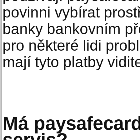
povinni vybírat pros
banky bankovním př
pro některé lidi pro
mají tyto platby vidit
Má paysafecard
servis?