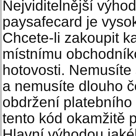
Nejviditelnější výho
paysafecard je vyso
Chcete-li zakoupit ka
místnímu obchodníko
hotovosti. Nemusíte 
a nemusíte dlouho č
obdržení platebníh
tento kód okamžitě p
Hlavní výhodou jaké