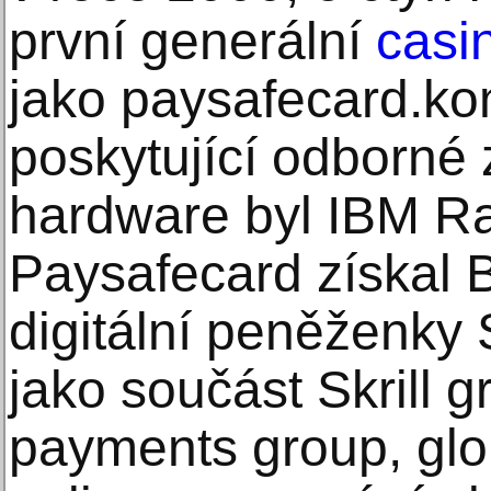
první generální
casi
jako paysafecard.ko
poskytující odborné 
hardware byl IBM R
Paysafecard získal B
digitální peněženky S
jako součást Skrill 
payments group, glo