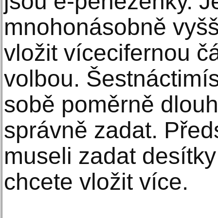
jsou e-peněženky. Jej
mnohonásobně vyšší
vložit vícecifernou č
volbou. Šestnáctimís
sobě poměrně dlouhý
správně zadat. Předs
museli zadat desítky
chcete vložit více.